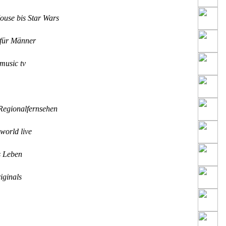
use bis Star Wars
für Männer
music tv
egionalfernsehen
world live
 Leben
ginals