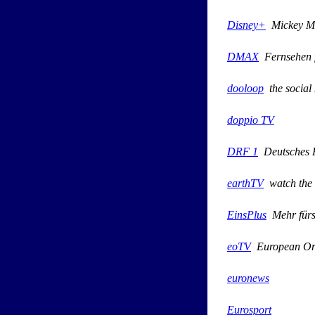
Disney+
Mickey Mo
DMAX
Fernsehen 
dooloop
the social 
doppio TV
DRF 1
Deutsches R
earthTV
watch the 
EinsPlus
Mehr fürs
eoTV
European Ori
euronews
Eurosport