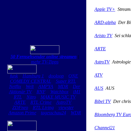
Apple TV+
Streami
ARD-alpha
Der Bi
Aristo TV
Sei schla
ARTE
50 Fernsehsender online streamen
|
mehr TV-Tipps
AstroTV
Astrologie,
ATV
funk
Hamburg 1
dooloop
ONE
COMEDY CENTRAL
Super RTL
Netflix
Welt
AMPYA
MDR
Der
AUS
AUS
Aktionär TV
RNF
Watchbox
iM1
RTL
Nitro
MAKE MUSIC TV
Bibel TV
Der christ
ARTE
RTL Crime
AstroTV
ZDFneo
RTL Living
viewster
Amazon Prime
tagesschau24
WDR
Bloomberg TV Eur
Channel21