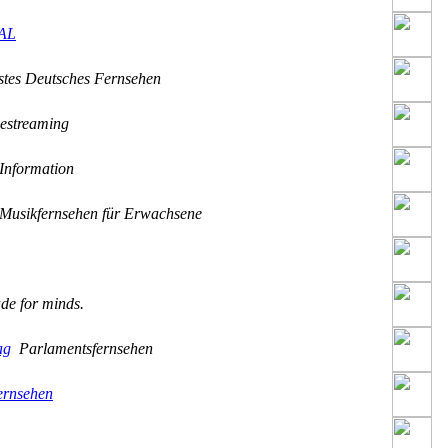
AL
tes Deutsches Fernsehen
estreaming
Information
usikfernsehen für Erwachsene
e for minds.
ag
Parlamentsfernsehen
ernsehen