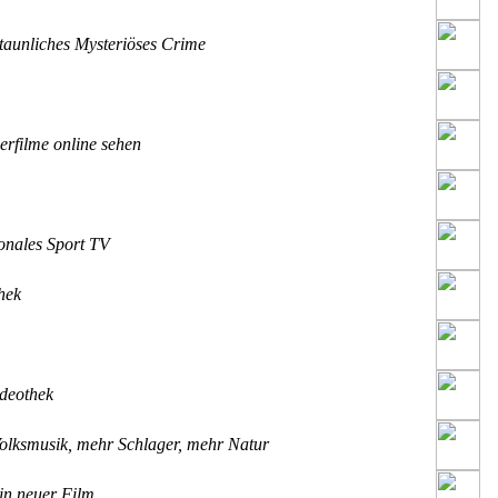
aunliches Mysteriöses Crime
rfilme online sehen
onales Sport TV
hek
deothek
lksmusik, mehr Schlager, mehr Natur
n neuer Film.