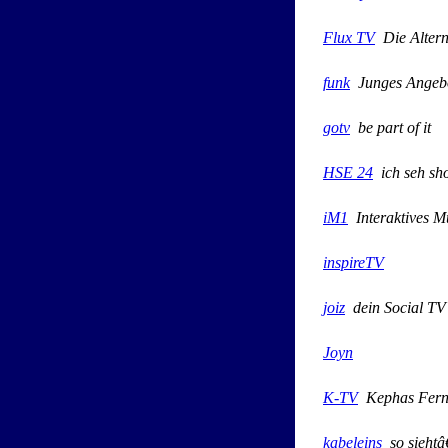
Flux TV
Die Altern
funk
Junges Ange
gotv
be part of it
HSE 24
ich seh sh
iM1
Interaktives M
inspireTV
joiz
dein Social TV
Joyn
K-TV
Kephas Ferns
kabeleins
so siehtâ