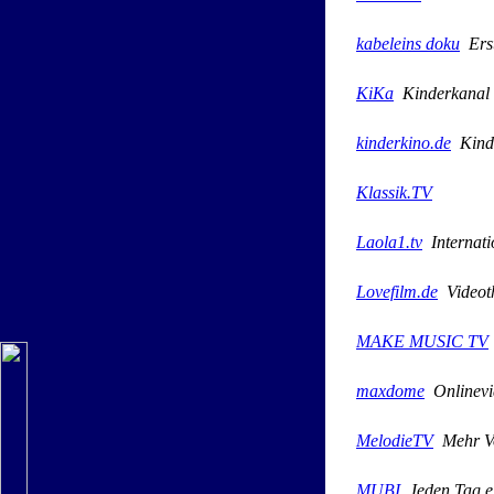
kabeleins doku
Erst
KiKa
Kinderkanal
kinderkino.de
Kinde
Klassik.TV
Laola1.tv
Internati
Lovefilm.de
Videot
MAKE MUSIC TV
maxdome
Onlinevi
MelodieTV
Mehr Vo
MUBI
Jeden Tag ei