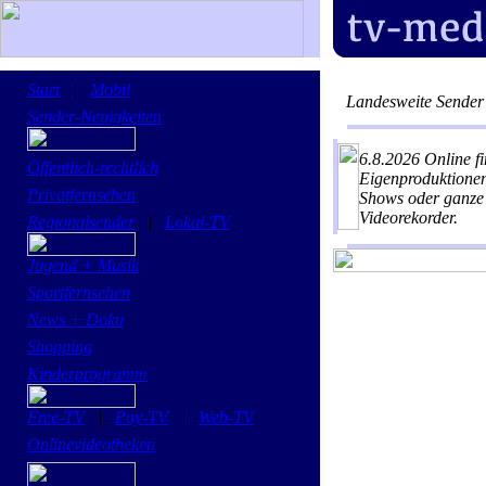
Start
|
Mobil
Landesweite Send
Sender-Neuigkeiten
6.8.2026
Online f
Öffentlich-rechtlich
Eigenproduktionen
Privatfernsehen
Shows oder ganze 
Videorekorder.
Regionalsender
|
Lokal-TV
Jugend + Musik
Sportfernsehen
News + Doku
Shopping
Kinderprogramm
Free-TV
|
Pay-TV
|
Web-TV
Onlinevideotheken