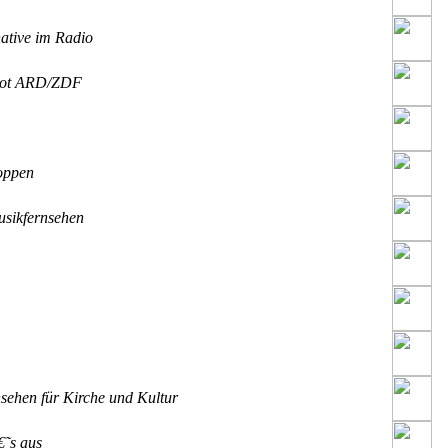
ative im Radio
bot ARD/ZDF
oppen
usikfernsehen
ehen für Kirche und Kultur
€˜s aus