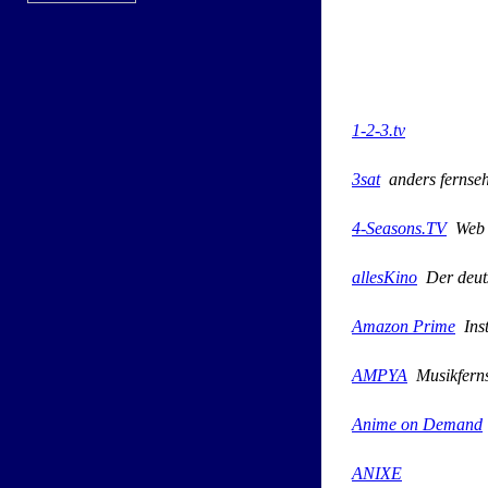
1-2-3.tv
3sat
anders fernse
4-Seasons.TV
Web T
allesKino
Der deuts
Amazon Prime
Inst
AMPYA
Musikfern
Anime on Demand
ANIXE