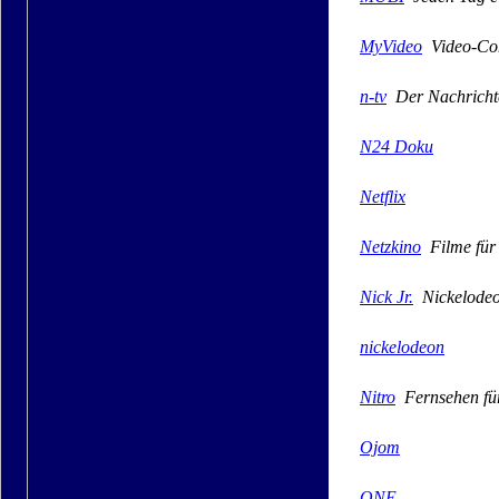
MyVideo
Video-Co
n-tv
Der Nachricht
N24 Doku
Netflix
Netzkino
Filme für 
Nick Jr.
Nickelodeo
nickelodeon
Nitro
Fernsehen fü
Ojom
ONE