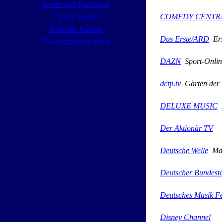
Sender auf Facebook
TV auf Twitter
COMEDY CENTR
YouTube-Kanäle
Das Erste/ARD
Ers
TV-Livestreams sehen
DAZN
Sport-Onlin
dctp.tv
Gärten der 
DELUXE MUSIC
M
Der Aktionär TV
Deutsche Welle
Mad
Deutscher Bundest
Deutsches Musik F
Disney Channel