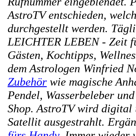
Rufnummer eingeblendet. Pe
AstroTV entschieden, welch
durchgestellt werden. Tägl
LEICHTER LEBEN - Zeit fü
Gästen, Kochtipps, Wellne
dem Astrologen Winfried N
Zubehör
wie magische Anhä
Pendel, Wasserbeleber und 
Shop. AstroTV wird digital
Satellit ausgestrahlt. Ergä
fürs Handy
. Immer wieder 