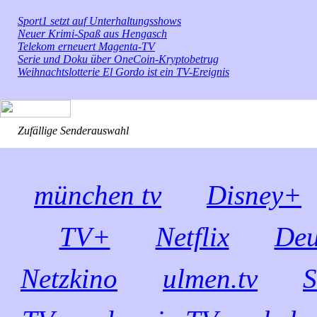
Sport1 setzt auf Unterhaltungsshows
Neuer Krimi-Spaß aus Hengasch
Telekom erneuert Magenta-TV
Serie und Doku über OneCoin-Kryptobetrug
Weihnachtslotterie El Gordo ist ein TV-Ereignis
Zufällige Senderauswahl
münchen tv
Disney+
TV+
Netflix
Deu
Netzkino
ulmen.tv
S