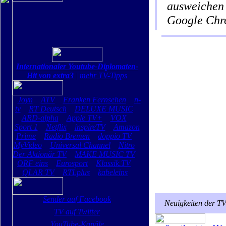
ausweichen 
Google Chr
Internationaler Youtube-Diplomaten-
Hit von extra3
|
mehr TV-Tipps
Joyn
ATV
Franken Fernsehen
n-
tv
RT Deutsch
DELUXE MUSIC
ARD-alpha
Apple TV+
VOX
Sport 1
Netflix
inspireTV
Amazon
Prime
Radio Bremen
doppio TV
MyVideo
Universal Channel
Nitro
Der Aktionär TV
MAKE MUSIC TV
ORF eins
Eurosport
Klassik.TV
QLAR TV
RTLplus
kabeleins
Sender auf Facebook
Neuigkeiten der T
TV auf Twitter
YouTube-Kanäle