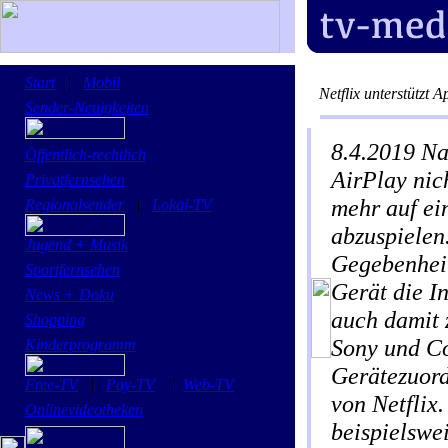
Start
|
Mobil
Netflix unterstützt 
Sender-Neuigkeiten
8.4.2019
Na
Öffentlich-rechtlich
AirPlay nic
Privatfernsehen
mehr auf ei
Regionalsender
|
Lokal-TV
abzuspielen
Jugend + Musik
Gegebenheit
Sportfernsehen
Gerät die I
News + Doku
auch damit 
Shopping
Sony und Co 
Kinderprogramm
Gerätezuord
Free-TV
|
Pay-TV
|
Web-TV
von Netflix
Onlinevideotheken
beispielswe