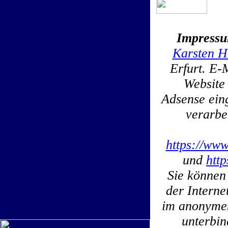
Impress
Karsten H
Erfurt. E-
Website
Adsense ein
verarbe
https://www
und
htt
Sie können
der Interne
im anonymen
unterbin