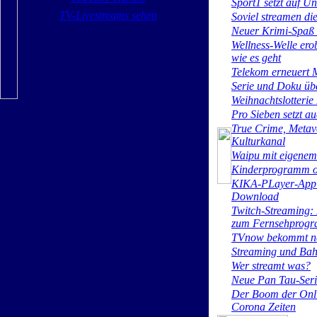
Sport1 setzt auf U
TV-Livestreams sehen
Soviel streamen di
Neuer Krimi-Spaß
Wellness-Welle ero
wie es geht
Telekom erneuert
Serie und Doku üb
Weihnachtslotterie 
Pro Sieben setzt a
True Crime, Metave
Kulturkanal
Waipu mit eigenem
Kinderprogramm o
KIKA-PLayer-App b
Download
Twitch-Streaming: 
zum Fernsehprog
TVnow bekommt n
Streaming und Bah
Wer streamt was?
Neue Pan Tau-Seri
Der Boom der Onli
Corona Zeiten