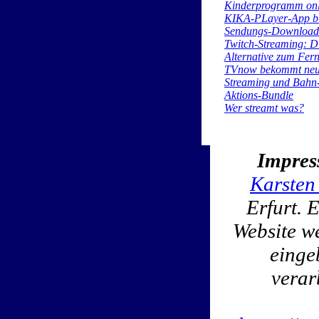
Kinderprogramm onl
KIKA-PLayer-App bi
Sendungs-Download
Twitch-Streaming: D
Alternative zum Fe
TVnow bekommt ne
Streaming und Bahn-
Aktions-Bundle
Wer streamt was?
Impres
Karsten
Erfurt. 
Website w
einge
verar