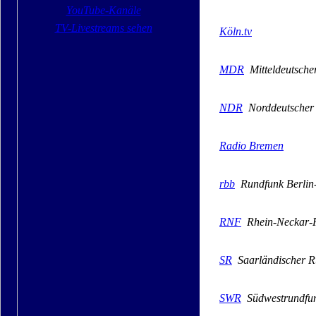
YouTube-Kanäle
TV-Livestreams sehen
Köln.tv
MDR
Mitteldeutsche
NDR
Norddeutscher
Radio Bremen
rbb
Rundfunk Berlin
RNF
Rhein-Neckar-
SR
Saarländischer R
SWR
Südwestrundfu