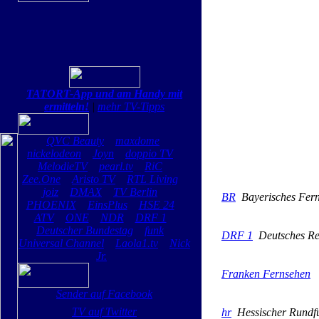
TATORT-App und am Handy mit
ermitteln!
|
mehr TV-Tipps
QVC Beauty
maxdome
nickelodeon
Joyn
doppio TV
MelodieTV
pearl.tv
RiC
Zee.One
Aristo TV
RTL Living
joiz
DMAX
TV Berlin
BR
Bayerisches Fer
PHOENIX
EinsPlus
HSE 24
ATV
ONE
NDR
DRF 1
Deutscher Bundestag
funk
DRF 1
Deutsches Re
Universal Channel
Laola1.tv
Nick
Jr.
Franken Fernsehen
Sender auf Facebook
TV auf Twitter
hr
Hessischer Rundf