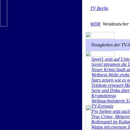
TV Berlin
WDR
Westdeutscher
Neuigkeiten der TV-
Sport1 setzt auf Unt
Soviel streamen die
Neuer Krimi-Spaß a
Wellness-Welle erob
Stars zeigen wie es g
Telekom erneuert M
Serie und Doku übe
Kryptobetrug
Weihnachtslotterie El
TV-Ereignis
Pro Sieben setzt auc
True Crime, Metaver
Rollenspiel im Kultu
Waipu mit eigenem S