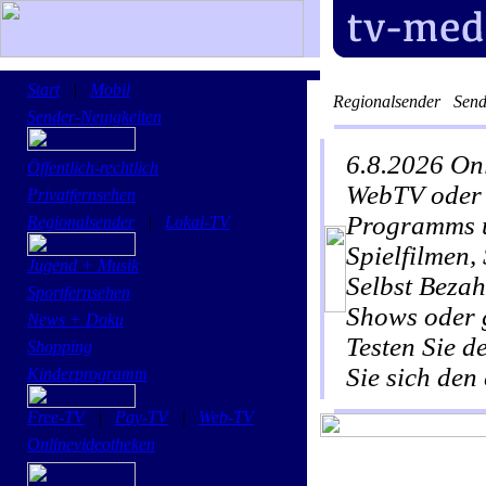
Start
|
Mobil
Regionalsender
Send
Sender-Neuigkeiten
6.8.2026
Onl
Öffentlich-rechtlich
WebTV oder P
Privatfernsehen
Programms u
Regionalsender
|
Lokal-TV
Spielfilmen
Jugend + Musik
Selbst Bezah
Sportfernsehen
Shows oder 
News + Doku
Testen Sie 
Shopping
Sie sich den
Kinderprogramm
Free-TV
|
Pay-TV
|
Web-TV
Onlinevideotheken