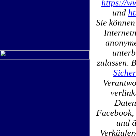
https://w
und
ht
Sie können
Internet
anonymen
unterb
zulassen. 
Sicher
Verantwor
verlin
Daten
Facebook, 
und ä
Verkäufer