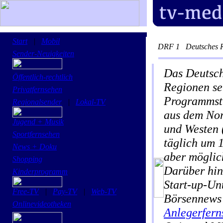
Start
|
Mobil
DRF 1
Deutsches 
Sender-Neuigkeiten
Das Deutsch
Öffentlich-rechtlich
Regionen sei
Privatfernsehen
Programmstr
Regionalsender
|
Lokal-TV
aus dem Nord
Jugend + Musik
und Westen (
Sportfernsehen
täglich um 
News + Doku
aber möglic
Shopping
Darüber hin
Kinderprogramm
Start-up-Un
Free-TV
|
Pay-TV
|
Web-TV
Börsennews
Onlinevideotheken
Anlegerfern