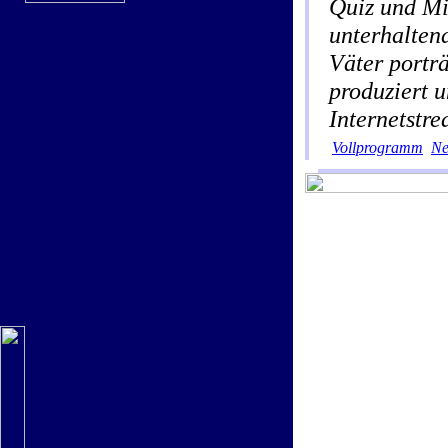
Quiz und Mi
unterhalten
Väter portr
produziert 
Internetstr
Vollprogramm
Ne