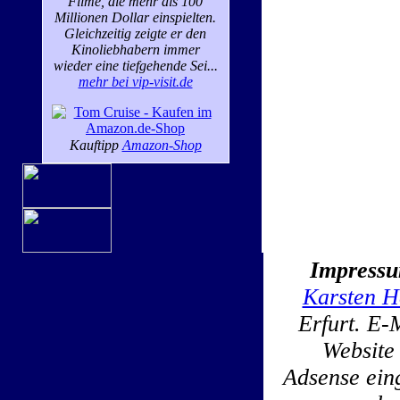
Filme, die mehr als 100
Millionen Dollar einspielten.
Gleichzeitig zeigte er den
Kinoliebhabern immer
wieder eine tiefgehende Sei...
mehr bei vip-visit.de
Kauftipp
Amazon-Shop
Impress
Karsten H
Erfurt. E-
Website
Adsense ein