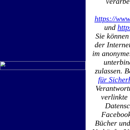
verarbe
https://www
und
htt
Sie können
der Interne
im anonymen
unterbin
zulassen. B
für Sicher
Verantwortu
verlinkt
Datensc
Facebook
Bücher und