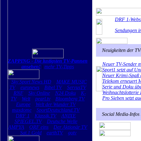
DRF 1-Websi
Sendungen i
Neuigkeiten der TV
ZAPPING - Die lustigsten TV-Pannen
Neuer TV-Sender m
ansehen!
|
mehr TV-Tipps
Sport1 setzt auf U
Neuer Krimi-Spaß
Telekom erneuert 
Sky Sport News HD
MAKE MUSIC
Serie und Doku üb
TV
euronews
Bibel TV
ServusTV
Weihnachtslotterie 
RNF
Sky Online
N24 Doku
K-
Pro Sieben setzt a
TV
Welt
pearl.tv
Bloomberg TV
Europe
Welt der Wunder TV
maxdome
SportDeutschland.TV
Social Media-Infos
DRF 1
Klassik.TV
ANIXE
SPIEGEL.TV
Deutsche Welle
AMPYA
ORF eins
Der Aktionär TV
Sat.1 Gold
earthTV
gotv