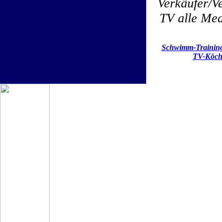
Verkäufer/Ve
TV alle Med
Schwimm-Trainin
TV-Köch