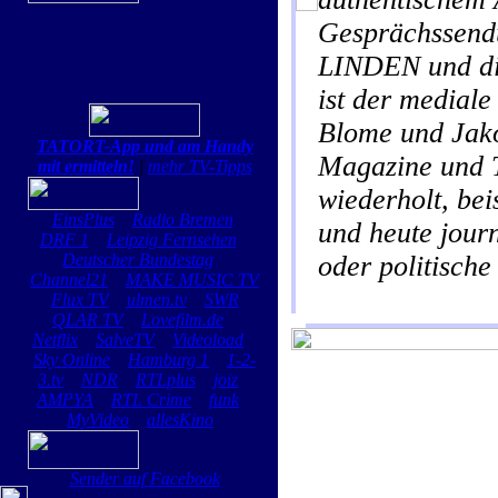
Gesprächssen
LINDEN und d
ist der medial
Blome und Jako
TATORT-App und am Handy
Magazine und 
mit ermitteln!
|
mehr TV-Tipps
wiederholt, be
EinsPlus
Radio Bremen
und heute jou
DRF 1
Leipzig Fernsehen
Deutscher Bundestag
oder politische
Channel21
MAKE MUSIC TV
Flux TV
ulmen.tv
SWR
QLAR TV
Lovefilm.de
Netflix
SalveTV
Videoload
Sky Online
Hamburg 1
1-2-
3.tv
NDR
RTLplus
joiz
AMPYA
RTL Crime
funk
MyVideo
allesKino
Sender auf Facebook