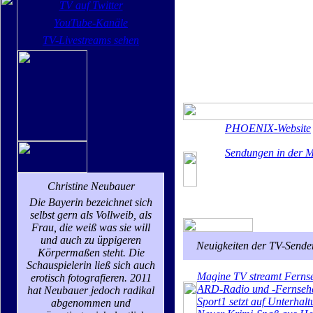
TV auf Twitter
YouTube-Kanäle
TV-Livestreams sehen
PHOENIX-Website
Sendungen in der M
Christine Neubauer
Die Bayerin bezeichnet sich
selbst gern als Vollweib, als
Frau, die weiß was sie will
und auch zu üppigeren
Neuigkeiten der TV-Sende
Körpermaßen steht. Die
Schauspielerin ließ sich auch
Magine TV streamt Fernse
erotisch fotografieren. 2011
ARD-Radio und -Fernsehen
hat Neubauer jedoch radikal
Sport1 setzt auf Unterhal
abgenommen und