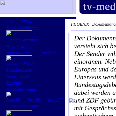
Start
|
Mobil
PHOENIX
Dokumentation
Sender-Neuigkeiten
Der Dokumenta
Öffentlich-rechtlich
versteht sich b
Privatfernsehen
Der Sender wil
Regionalsender
|
Lokal-TV
einordnen. Neb
Jugend + Musik
Europas und de
Sportfernsehen
Einerseits werd
News + Doku
Shopping
Bundestagsdebat
Kinderprogramm
dabei werden 
und ZDF gebünd
Free-TV
|
Pay-TV
|
Web-TV
Onlinevideotheken
mit Gesprächss
authentischem A