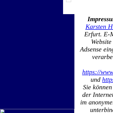
Impress
Karsten H
Erfurt. E-
Website
Adsense ein
verarbe
https://www
und
htt
Sie können
der Interne
im anonymen
unterbin