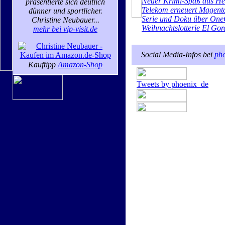
Neuer Krimi-Spaß aus H
präsentierte sich deutlich
Telekom erneuert Magent
dünner und sportlicher.
Serie und Doku über One
Christine Neubauer...
Weihnachtslotterie El Gord
mehr bei vip-visit.de
Social Media-Infos bei
pho
Kauftipp
Amazon-Shop
Tweets by phoenix_de