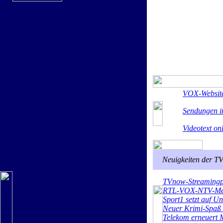
VOX-Websit
Sendungen i
Videotext on
Neuigkeiten der TV
TVnow-Streamingpo
RTL-VOX-NTV-Medi
Sport1 setzt auf U
Neuer Krimi-Spaß
Telekom erneuert