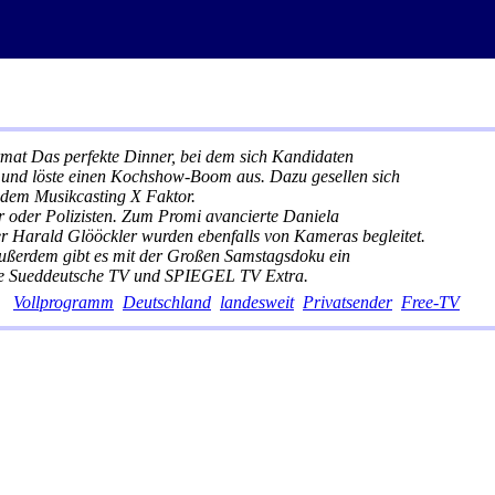
t Das perfekte Dinner, bei dem sich Kandidaten
r und löste einen Kochshow-Boom aus. Dazu gesellen sich
t dem Musikcasting X Faktor.
 oder Polizisten. Zum Promi avancierte Daniela
r Harald Glööckler wurden ebenfalls von Kameras begleitet.
ußerdem gibt es mit der Großen Samstagsdoku ein
wie Sueddeutsche TV und SPIEGEL TV Extra.
Vollprogramm
Deutschland
landesweit
Privatsender
Free-TV