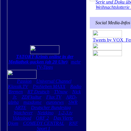
Serie und Doku üb
Weihnachtslotterie 
Social Media-Infos
Tweets by VOX_Fe
TATORT-Krimis online in der
Mediathek gucken (ab 20 Uhr)
|
mehr
TV-Tipps
Passion
Universal Channel
Klassik.TV
ProSieben MAXX
Radio
Bremen
RT Deutsch
TVnow
Nick
Jr.
ZDFkultur
Flux TV
ARD-
alpha
maxdome
euronews
SWR
ARTE
Deutscher Bundestag
Watchever
Netzkino
1-2-3.tv
Videoload
ORF 2
Das Vierte
Ojom
COMEDY CENTRAL
RNF
Sport 1