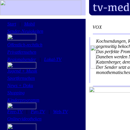
Start
|
Mobil
VOX
Sender-Neuigkeiten
Kochsendungen, R
Öffentlich-rechtlich
gegenseitig bekoc
Das perfekte Pro
Privatfernsehen
Daneben werden No
Regionalsender
|
Lokal-TV
Katzenberger, der
Der Sender setzt 
Jugend + Musik
monothematisches
Sportfernsehen
News + Doku
Shopping
Kinderprogramm
Free-TV
|
Pay-TV
|
Web-TV
Onlinevideotheken