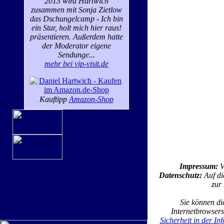
2013 wird Hartwich
zusammen mit Sonja Zietlow
das Dschungelcamp - Ich bin
ein Star, holt mich hier raus!
präsentieren. Außerdem hatte
der Moderator eigene
Sendunge...
mehr bei vip-visit.de
Kauftipp
Amazon-Shop
Impressum:
V
Datenschutz:
Auf di
zur
Sie können di
Internetbrowsers
Sicherheit in der In