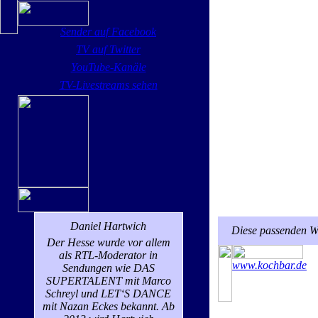
Sender auf Facebook
TV auf Twitter
YouTube-Kanäle
TV-Livestreams sehen
Daniel Hartwich
Diese passenden We
Der Hesse wurde vor allem
als RTL-Moderator in
www.kochbar.de
Sendungen wie DAS
SUPERTALENT mit Marco
Schreyl und LET‘S DANCE
mit Nazan Eckes bekannt. Ab