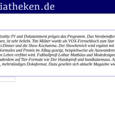
eality-TV und Dokutainment prägen das Programm. Das Vorabendforma
hen, ist sehr beliebt. Tim Mälzer wurde als VOX-Fernsehkoch zum Sta
mi-Dinner und die Show Kocharena. Der Showbereich wird ergänzt mi
rmalos und Promis im Alltag gezeigt, beispielsweise als Auswanderer
en Leben verfilmt wird. Fußballprofi Lothar Matthäus und Modedesigne
außerdem auf Tier-Formate wie Der Hundeprofi und hundkatzemaus. A
, mehrstündiges Dokuformat. Dazu gesellen sich aktuelle Magazine 