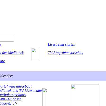
e
Livestream starten
n der Mediathek
TV-Programmvorschau
line
-Sender:
rtal wird ausgebaut
athek und TV-Livestreams
nterhaltungsshows
 aus Hengasch
 Magenta-TV