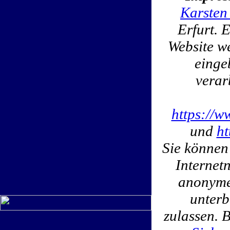
Karsten
Erfurt. 
Website w
einge
verar
https://w
und
ht
Sie können
Internet
anonymen
unterb
zulassen. 