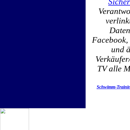
Sicher
Verantwor
verlin
Daten
Facebook, 
und ä
Verkäufer
TV alle M
Schwimm-Trainin