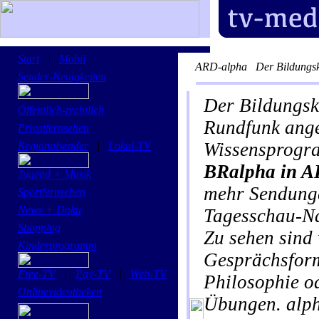
Start
|
Mobil
ARD-alpha
Der Bildungs
Sender-Neuigkeiten
Der Bildungsk
Öffentlich-rechtlich
Rundfunk angeb
Privatfernsehen
Wissensprogr
Regionalsender
|
Lokal-TV
BRalpha in 
Jugend + Musik
mehr Sendunge
Sportfernsehen
News + Doku
Tagesschau-Na
Shopping
Zu sehen sind
Kinderprogramm
Gesprächsform
Free-TV
|
Pay-TV
|
Web-TV
Philosophie o
Onlinevideotheken
Übungen. alph