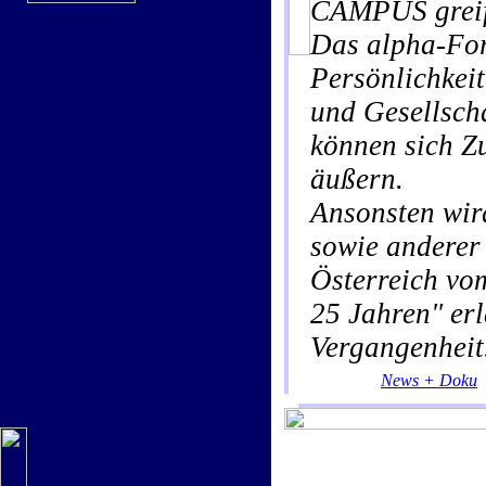
CAMPUS greif
Das alpha-For
Persönlichkeit
und Gesellsch
können sich Z
äußern.
Ansonsten wi
sowie anderer
Österreich vo
25 Jahren" erl
Vergangenheit
News + Doku