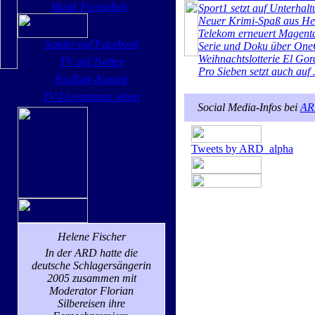
Musik Fernsehen
Sport1 setzt auf Unterhal
Neuer Krimi-Spaß aus H
Telekom erneuert Magent
Sender auf Facebook
Serie und Doku über One
Weihnachtslotterie El Gord
TV auf Twitter
Pro Sieben setzt auch auf
YouTube-Kanäle
TV-Livestreams sehen
Social Media-Infos bei
AR
Tweets by ARD_alpha
Helene Fischer
In der ARD hatte die
deutsche Schlagersängerin
2005 zusammen mit
Moderator Florian
Silbereisen ihre