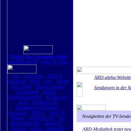
TVnow: Das Streaming-Portal
von RTL & CO
|
mehr TV-Tipps
joiz
N24 Doku
TELE 5
ARD-alpha-Website
TV Berlin
SWR
gotv
MUBI
Sat.1 Gold
Disney Channel
Sendungen in der M
Verleihshop
ANIXE
ProSieben MAXX
RT Deutsch
AUS
4-Seasons.TV
Bloomberg TV Europe
Eurosport
ORF 2
Flux TV
Neuigkeiten der TV-Sende
TVnow
SPIEGEL.TV
Sky
Sport News HD
Aristo TV
Passion
Ojom
Deutsches
ARD-Mediathek testet neu