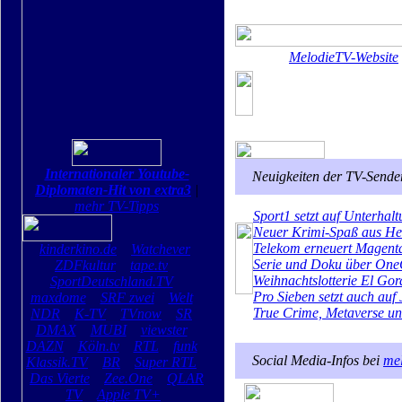
MelodieTV-Website
Internationaler Youtube-
Neuigkeiten der TV-Sende
Diplomaten-Hit von extra3
|
mehr TV-Tipps
Sport1 setzt auf Unterhal
Neuer Krimi-Spaß aus H
Telekom erneuert Magent
kinderkino.de
Watchever
Serie und Doku über One
ZDFkultur
tape.tv
Weihnachtslotterie El Gord
SportDeutschland.TV
Pro Sieben setzt auch auf
maxdome
SRF zwei
Welt
True Crime, Metaverse un
NDR
K-TV
TVnow
SR
DMAX
MUBI
viewster
DAZN
Köln.tv
RTL
funk
Social Media-Infos bei
mel
Klassik.TV
BR
Super RTL
Das Vierte
Zee.One
QLAR
TV
Apple TV+