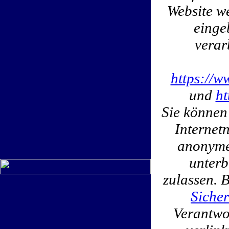
Website w
einge
verar
https://w
und
ht
Sie können
Internet
anonymen
unterb
zulassen. 
Sicher
Verantwor