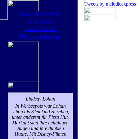
Tweets by melodieexpress
Sender auf Facebook
TV auf Twitter
YouTube-Kanäle
TV-Livestreams sehen
Lindsay Lohan
In Werbespots war Lohan
schon als Kleinkind zu sehen,
unter anderem für Pizza Hut.
Markant sind ihre hellblauen
Augen und ihre dunklen
Haare. Mit Disney-Filmen