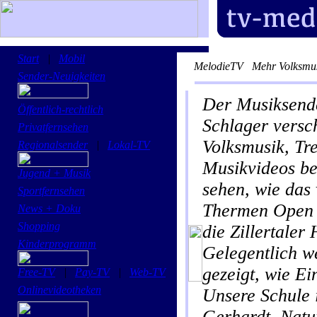
Start
|
Mobil
MelodieTV
Mehr Volksmus
Sender-Neuigkeiten
Der Musiksende
Öffentlich-rechtlich
Schlager versc
Privatfernsehen
Volksmusik, Tr
Regionalsender
|
Lokal-TV
Musikvideos be
Jugend + Musik
sehen, wie das
Sportfernsehen
Thermen Open A
News + Doku
Shopping
die Zillertale
Kinderprogramm
Gelegentlich w
gezeigt, wie E
Free-TV
|
Pay-TV
|
Web-TV
Onlinevideotheken
Unsere Schule 
Gerhardt. Natur