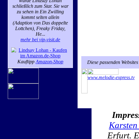
wurde Lindsay Lohan
schließlich zum Star. Sie war
zu sehen in Ein Zwilling
kommt selten allein
(Adaption von Das doppelte
Lottchen), Freaky Friday,
He...
mehr bei vip-visit.de
Kauftipp
Amazon-Shop
Diese passenden Websites 
www.melodie-express.tv
Impres
Karsten
Erfurt. 