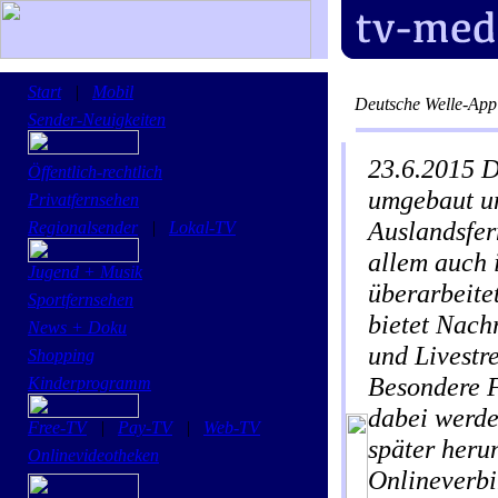
Start
|
Mobil
Deutsche Welle-App 
Sender-Neuigkeiten
23.6.2015
D
Öffentlich-rechtlich
umgebaut un
Privatfernsehen
Auslandsfer
Regionalsender
|
Lokal-TV
allem auch 
Jugend + Musik
überarbeitet
Sportfernsehen
bietet Nach
News + Doku
und Livestr
Shopping
Besondere F
Kinderprogramm
dabei werde
Free-TV
|
Pay-TV
|
Web-TV
später heru
Onlinevideotheken
Onlineverb