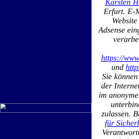
Karsten H
Erfurt. E-
Website
Adsense ein
verarbe
https://www
und
htt
Sie können
der Interne
im anonymen
unterbin
zulassen. B
für Sicher
Verantwortu