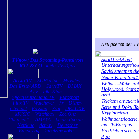
Neuigkeiten der T
Sport1 setzt auf
TVnow: Das Streaming-Portal von
Unterhaltungssho
RTL & CO
|
mehr TV-Tipps
Soviel streamen di
Neuer Krimi-Spaß
Aristo TV
ZDFkultur
MyVideo
Wellness-Welle ero
Das Erste/ ARD
SalveTV
DMAX
Hollywood: Stars z
ATV
allesKino
geht
SportDeutschland.TV
Eurosport
Telekom erneuert
Flux TV
Watchever
hr
Disney
Serie und Doku üb
Channel
Passion
3sat
DELUXE
Kryptobetrug
MUSIC
Watchbox
Zee.One
Weihnachtslotterie 
Channel21
AMPYA
kinderkino.de
ein TV-Ereignis
Netzkino
dctp.tv
Deutscher
Bundestag
kabeleins doku
Pro Sieben setzt a
App