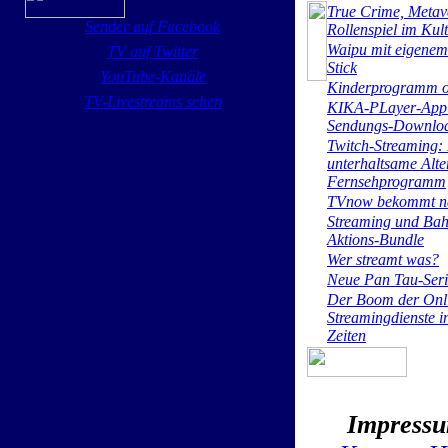
True Crime, Metav
Sender auf Facebook
Rollenspiel im Kul
Waipu mit eigenem
TV auf Twitter
Stick
YouTube-Kanäle
Kinderprogramm o
TV-Livestreams sehen
KIKA-PLayer-App 
Sendungs-Downlo
Twitch-Streaming:
unterhaltsame Alte
Fernsehprogramm
TVnow bekommt n
Streaming und Bah
Aktions-Bundle
Wer streamt was?
Neue Pan Tau-Seri
Der Boom der Onl
Streamingdienste 
Zeiten
Impress