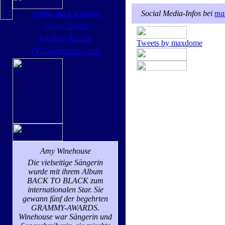
Sender auf Facebook
Social Media-Infos bei
ma
TV auf Twitter
YouTube-Kanäle
Tweets by maxdome
TV-Livestreams sehen
Amy Winehouse
Die vielseitige Sängerin
wurde mit ihrem Album
BACK TO BLACK zum
internationalen Star. Sie
gewann fünf der begehrten
GRAMMY-AWARDS.
Winehouse war Sängerin und