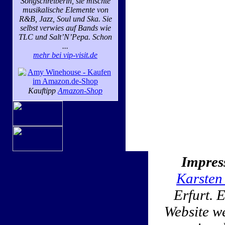
Songschreiberin, sie mischte
musikalische Elemente von
R&B, Jazz, Soul und Ska. Sie
selbst verwies auf Bands wie
TLC und Salt’N’Pepa. Schon
...
mehr bei vip-visit.de
Kauftipp
Amazon-Shop
Impres
Karsten
Erfurt. 
Website w