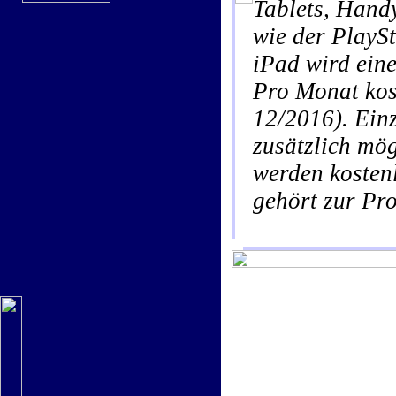
Tablets, Hand
wie der PlayS
iPad wird ei
Pro Monat kos
12/2016). Einz
zusätzlich mö
werden koste
gehört zur Pr