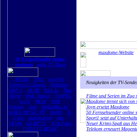
maxdome-Website
50 Fernsehsender online
streamen
|
mehr TV-Tipps
ANIXE
ONE
earthTV
Neuigkeiten der TV-Sende
Universal Channel
Netzkino
ORF 2
MUBI
Nick Jr.
Das
Vierte
QVC Beauty
AMPYA
Filme und Serien im Zug 
eoTV
MDR
VOX
Maxdome trennt sich von 
Passion
3sat
kinderkino.de
Joyn ersetzt Maxdome
MAKE MUSIC TV
Netflix
1-
50 Fernsehsender online 
2-3.tv
nickelodeon
sixx
Sport1 setzt auf Unterhal
VEVO
QLAR TV
N24 Doku
Neuer Krimi-Spaß aus H
DELUXE MUSIC
Telekom erneuert Magent