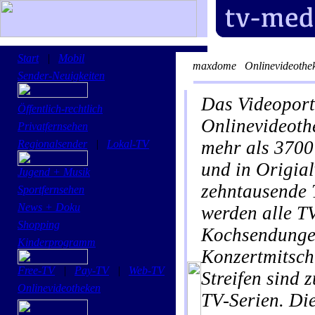
Start
|
Mobil
maxdome
Onlinevideothe
Sender-Neuigkeiten
Das Videoporta
Öffentlich-rechtlich
Onlinevideoth
Privatfernsehen
mehr als 3700 
Regionalsender
|
Lokal-TV
und in Origia
Jugend + Musik
zehntausende 
Sportfernsehen
News + Doku
werden alle T
Shopping
Kochsendunge
Kinderprogramm
Konzertmitsch
Free-TV
|
Pay-TV
|
Web-TV
Streifen sind
Onlinevideotheken
TV-Serien. Di