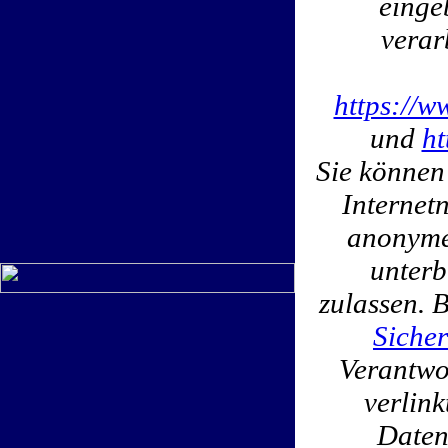
einge
verar
https://w
und
ht
Sie können
Internet
anonymen
unterb
zulassen. 
Sicher
Verantwor
verlin
Daten