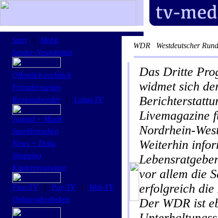
Start
|
Mobil
WDR
Westdeutscher Rund
Sender-Neuigkeiten
Das Dritte Pro
Öffentlich-rechtlich
widmet sich de
Privatfernsehen
Berichterstattu
Regionalsender
|
Lokal-TV
Livemagazine f
Jugend + Musik
Nordrhein-West
Sportfernsehen
Weiterhin info
News + Doku
Shopping
Lebensratgeber
Kinderprogramm
vor allem die S
erfolgreich di
Free-TV
|
Pay-TV
|
Web-TV
Onlinevideotheken
Der WDR ist ebe
Unterhaltungss