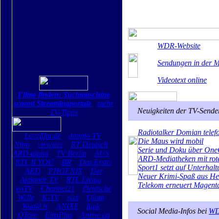
WDR-Website
Sendungen in der M
Videotext online
Filme finden: Suchmaschine
scannt Streamingportale
|
mehr
Neuigkeiten der TV-Sende
TV-Tipps
Radiotalker Domian telefo
Lovefilm.de
doppio TV
Die Maus wird mobil
Nitro
viewster
RT Deutsch
Serie und Doku über One
ARD-alpha
TV Berlin
AUS
ARD-Mediatheken mit roter
RTL II YOU
BR
Das Erste/
Sport1 setzt auf Unterhal
ARD
PHOENIX
Der
Neuer Krimi-Spaß aus H
Aktionär TV
RTL Living
Telekom erneuert Magent
eoTV
Channel21
Deutsche
Welle
K-TV
sixx
Ojom
Wuaki.tv
ANIXE
funk
Social Media-Infos bei
WD
QTom
EinsPlus
Anime on