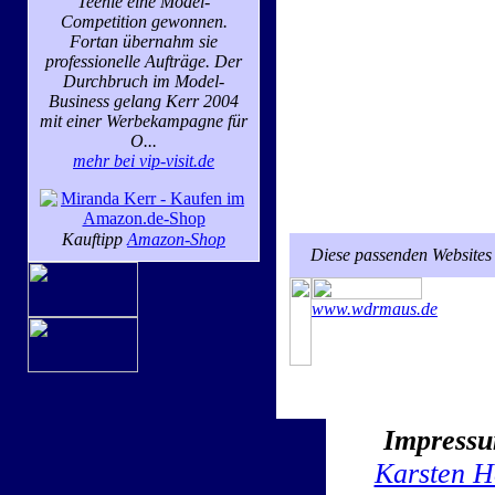
Teenie eine Model-
Competition gewonnen.
Fortan übernahm sie
professionelle Aufträge. Der
Durchbruch im Model-
Business gelang Kerr 2004
mit einer Werbekampagne für
O...
mehr bei vip-visit.de
Kauftipp
Amazon-Shop
Diese passenden Websites 
www.wdrmaus.de
Impress
Karsten H