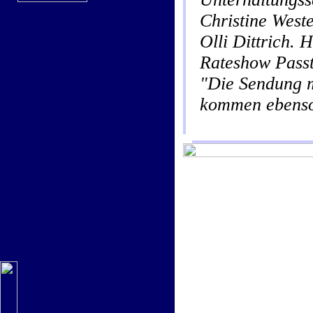
Christine West
Olli Dittrich.
Rateshow Passt
"Die Sendung m
kommen ebenso