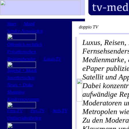
Start
|
Mobil
doppio TV
Sender-Neuigkeiten
Luxus, Reisen,
Öffentlich-rechtlich
Fernsehsenders
Privatfernsehen
Medienmarke, d
Regionalsender
|
Lokal-TV
ePaper publizi
Jugend + Musik
Satellit und A
Sportfernsehen
Dabei konzentri
News + Doku
Shopping
aufwändige Rep
Kinderprogramm
Moderatoren u
Metropolen wie
Free-TV
|
Pay-TV
|
Web-TV
Onlinevideotheken
Zu den Moderat
Klausmann und