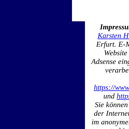
Impress
Karsten H
Erfurt. E-
Website
Adsense ein
verarbe
https://www
und
htt
Sie können
der Interne
im anonymen