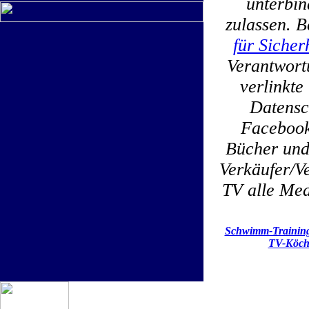
unterbin
zulassen. B
für Sicher
Verantwortu
verlinkt
Datensc
Facebook
Bücher und
Verkäufer/Ve
TV alle Med
Schwimm-Trainin
TV-Köch